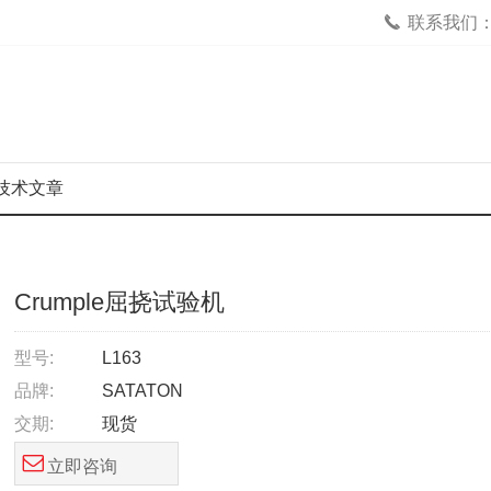
联系我们：02
技术文章
Crumple屈挠试验机
型号:
L163
品牌:
SATATON
交期:
现货
立即咨询