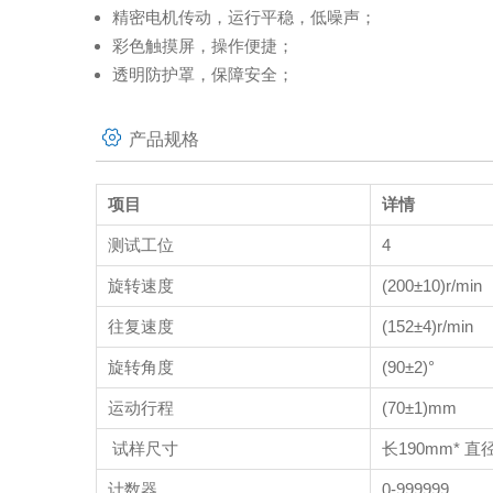
精密电机传动，运行平稳，低噪声；
彩色触摸屏，操作便捷；
透明防护罩，保障安全；
产品规格
项目
详情
测试工位
4
旋转速度
(200±10)r/min
往复速度
(152±4)r/min
旋转角度
(90±2)°
运动行程
(70±1)mm
试样尺寸
长190mm* 直径
计数器
0-999999