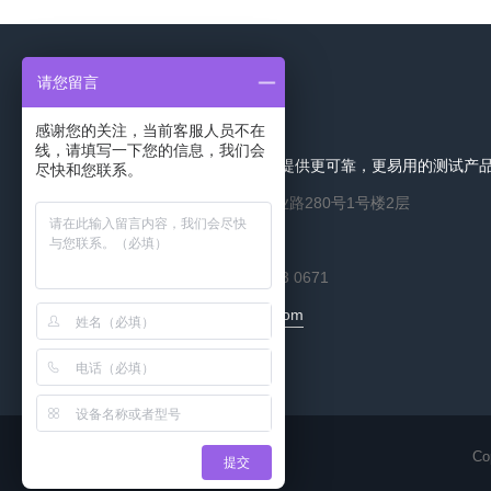
请您留言
联系我们
感谢您的关注，当前客服人员不在
线，请填写一下您的信息，我们会
索彤仪器始终致力于为用户提供更可靠，更易用的测试产
尽快和您联系。
地址:
上海市松江区振业路280号1号楼2层
电话:
021-5785 3080
24h服务热线:
133 7003 0671
邮件:
sales@sataton.com
C
提交