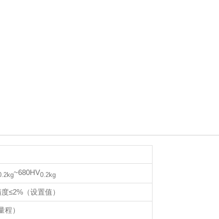
~680HV
0.2
kg
0.2
kg
n，精度≤2%（设置值）
满量程）