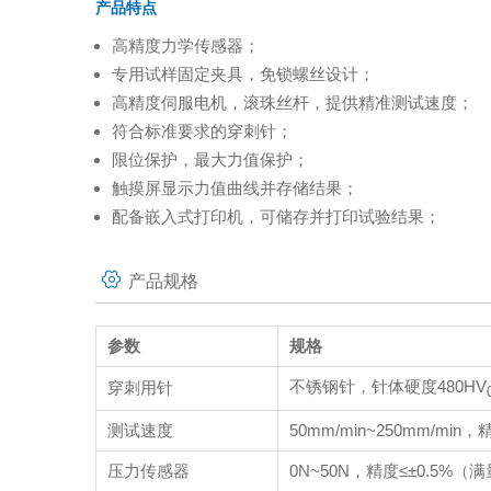
产品特点
高精度力学传感器；
专用试样固定夹具，免锁螺丝设计；
高精度伺服电机，滚珠丝杆，提供精准测试速度；
符合标准要求的穿刺针；
限位保护，最大力值保护；
触摸屏显示力值曲线并存储结果；
配备嵌入式打印机，可储存并打印试验结果；
产品规格
参数
规格
不锈钢针，针体硬度480HV
穿刺用针
测试速度
50mm/min~250mm/mi
压力传感器
0N~50N，精度≤±0.5%（